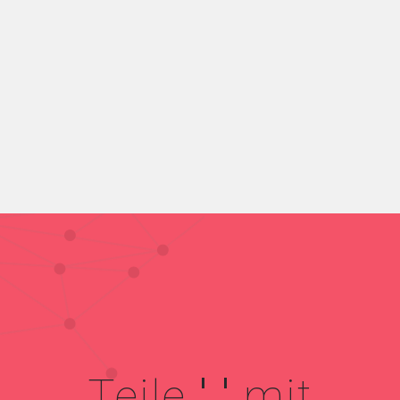
Teile
' '
mit